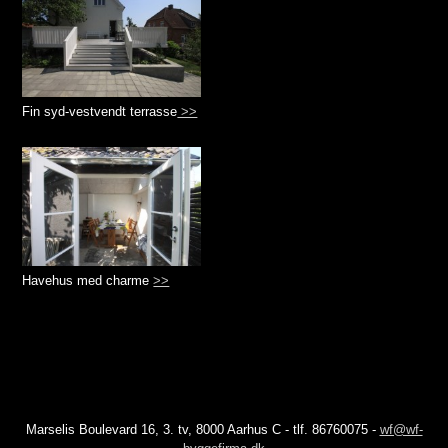
Fin syd-vestvendt terrasse
>>
Havehus med charme
>>
Marselis Boulevard 16, 3. tv, 8000 Aarhus C - tlf. 86760075 -
wf@wf-